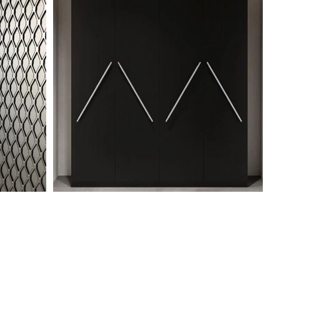
LINEAR SERIES
・Furniture Knob / Linear
・Furniture Knob / Plate
/ Linear
・Pull Bar / Linear
・Pull Bar / Plate / Linear