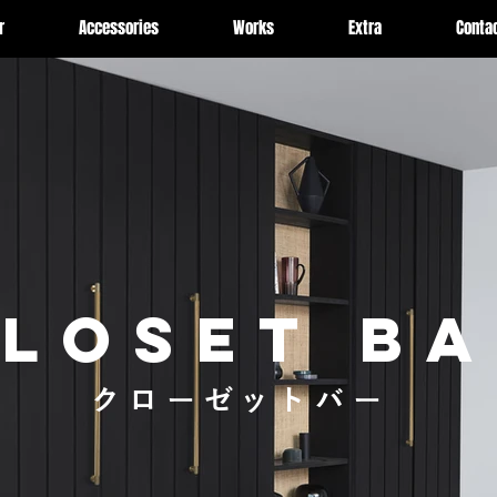
r
Accessories
Works
Extra
Conta
LOSET B
クローゼットバー