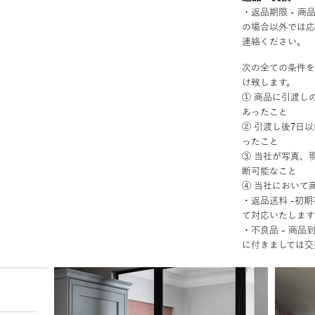
・返品期限 - 
の場合以外では応
連絡ください。
次の全ての条件を
け致します。
① 商品に引渡し
あったこと
② 引渡し後7日
ったこと
③ 当社が写真、
断可能なこと
④ 当社において
・返品送料 -初
て対応いたします
・不良品 - 商
に付きましては交