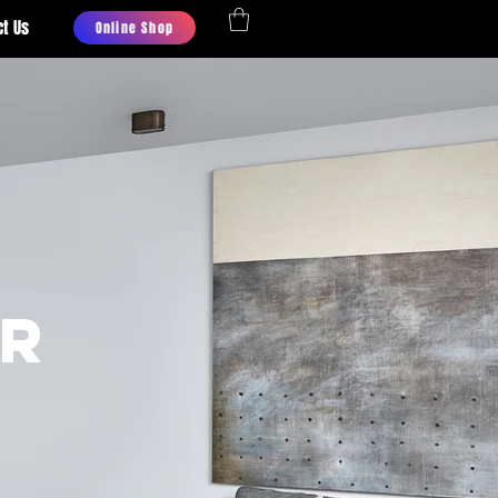
ct Us
Online Shop
AR