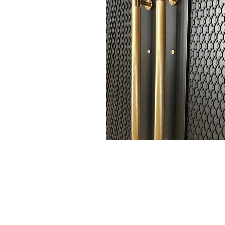
CROSS SERIES
・T
-Bar
・T
-Bar / Plate
・Pull Bar
・Pull Bar / Plate