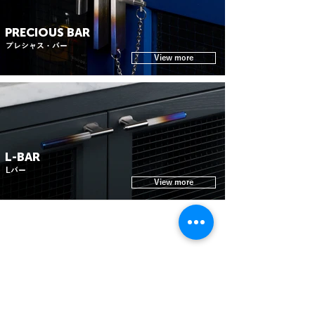
PRECIOUS BAR
プレシャス・バー
View more
L-BAR
Lバー
View more
CROSS SERIES
・T
-Bar
LATCH
・T
-Bar / Plate
・Door Lever Latch
・Pull Bar
・Thumbturn Latch
・Pull Bar / Plate
・Closet Bar
ACCESSORIES