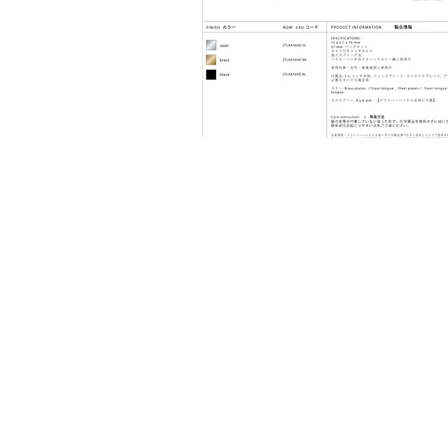
CROSS SERIES
・T
-Bar
・T
-Bar / Plate
・Pull Bar
・Pull Bar / Plate
・Closet Bar
・Door Stops
・Double-Sided
・Door Lever Handle
・Thumbturn Lock
・Furniture Knob