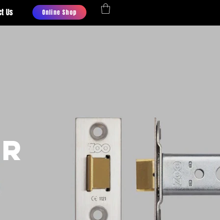
ct Us
Online Shop
ER