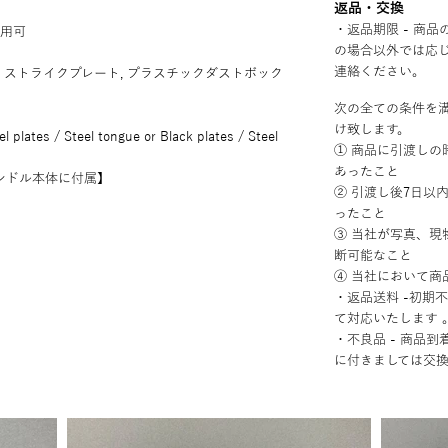
返品・交換
・返品期限 - 商
使用可
の場合以外では応
連絡ください。
ト, ストライクプレート, プラスチックダストボック
次の全ての条件を
け致します。
el plates / Steel tongue or Black plates / Steel
① 商品に引渡しの
あったこと
ーハンドル本体に付属】
② 引渡し後7日以
ったこと
③ 当社が写真、現
断可能なこと
④ 当社において商
・返品送料 -初期
て対応いたします 
・不良品 - 商品
に付きましては交換