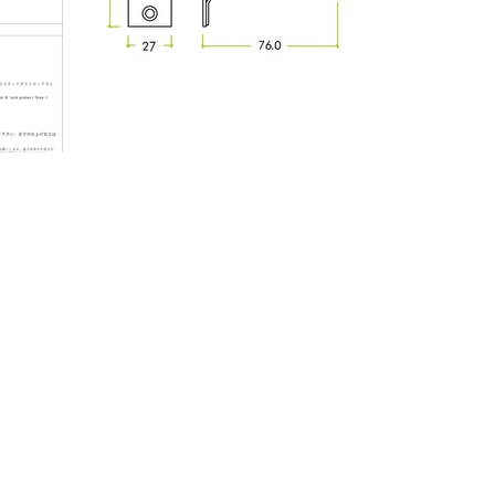
LINEAR SERIES
・Furniture Knob / Linear
・Furniture Knob / Plate
/ Linear
・Pull Bar / Linear
・Pull Bar / Plate / Linear
・Precious Bar
・L-Bar
LATCH
・Door Lever Latch