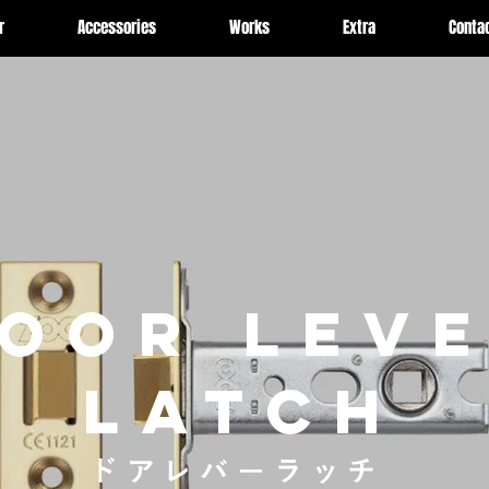
r
Accessories
Works
Extra
Conta
OOR LEV
LATCH
ドアレバーラッチ