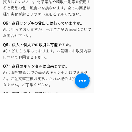
拭きしてください。化学薬品や錆取り剤等を使用す
ると商品の色・風合いを損ないます。全ての商品は
経年劣化が起こりやすい点をご了承ください。
Q5：商品サンプルの貸出しは行っていますか。
A5：行っておりますが、一度ご希望の商品について
お問合せ下さい。
Q6：法人・個人での取引は可能ですか。
A6：どちらも承っております。お気軽にお取引内容
についてお問合せ下さい。
Q7：商品のキャンセルは出来ますか。
A7：お客様都合での商品のキャンセルはできませ
ん。ご注文確定後お支払いされた場合は払い戻しで
きません。ご了承ください。
Q8：商品の交換・返品について
A8：商品の初期不良・配送時破損の場合に限り対
応いたします。商品引渡し後7日以内にご連絡くだ
さい。 次の全ての条件を満たす場合に限り、返
品・交換を受け付け致します。
① 商品に引渡しの時点で傷・破損・汚損・故障等
の不良があったこと